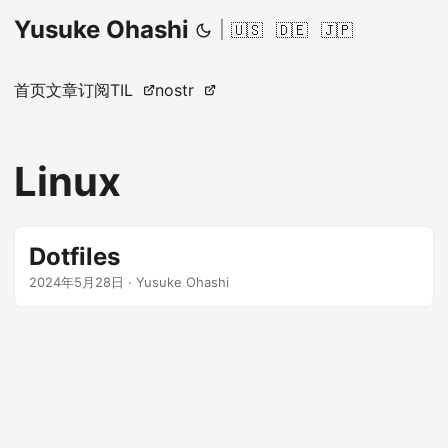
Yusuke Ohashi
|
🇺🇸
🇩🇪
🇯🇵
首页
文章
订阅
TIL
nostr
Linux
Dotfiles
2024年5月28日
·
Yusuke Ohashi