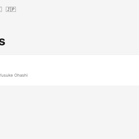

🇯🇵
s
Yusuke Ohashi