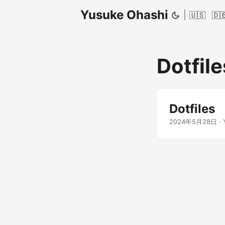
Yusuke Ohashi
|
🇺🇸
🇩
Dotfile
Dotfiles
2024年5月28日
·