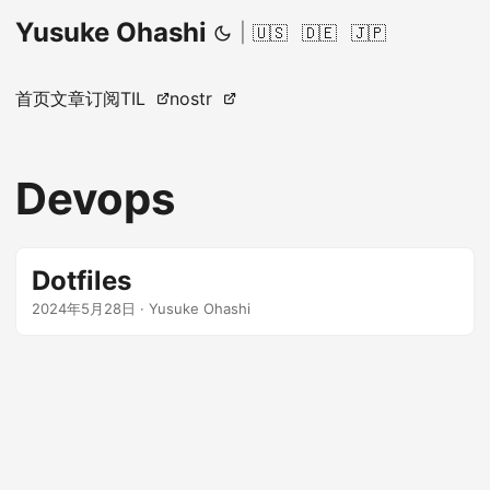
Yusuke Ohashi
|
🇺🇸
🇩🇪
🇯🇵
首页
文章
订阅
TIL
nostr
Devops
Dotfiles
2024年5月28日
·
Yusuke Ohashi