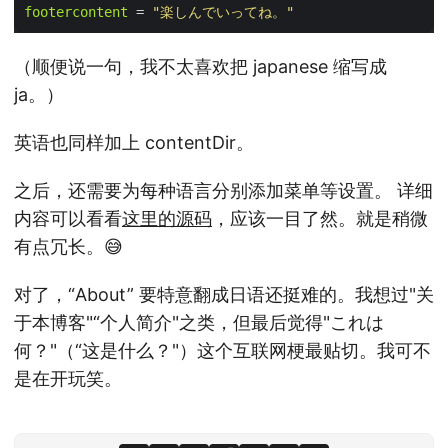
footercontent
 = 
"楽しんでいってね。"
（顺便说一句，我不太喜欢把 japanese 缩写成
ja。）
英语也同样加上 contentDir。
之后，还需要为每种语言分别添加菜单等设置。 详细
内容可以看看
这里的源码
，应该一目了然。就是稍微
有点冗长。😅
对了，“About” 要特意翻成日语还挺难的。我想过"关
于本博客"“个人简介"之类，但最后觉得"これは
何？"（“这是什么？"）这个互联网梗最贴切。我可不
是在开玩笑。