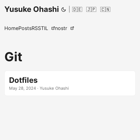
Yusuke Ohashi
|
🇩🇪
🇯🇵
🇨🇳
Home
Posts
RSS
TIL
nostr
Git
Dotfiles
May 28, 2024
·
Yusuke Ohashi