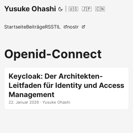
Yusuke Ohashi
|
🇺🇸
🇯🇵
🇨🇳
Startseite
Beiträge
RSS
TIL
nostr
Openid-Connect
Keycloak: Der Architekten-
Leitfaden für Identity und Access
Management
22. Januar 2026
·
Yusuke Ohashi