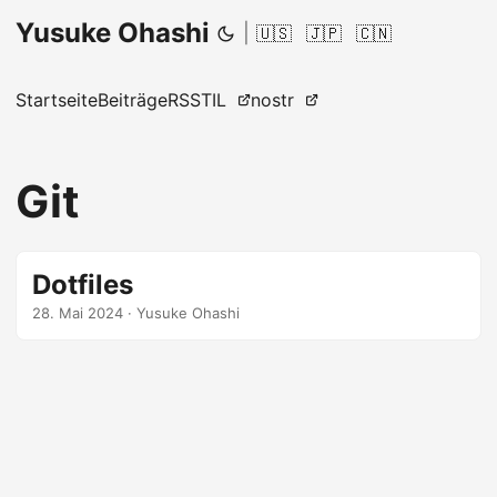
Yusuke Ohashi
|
🇺🇸
🇯🇵
🇨🇳
Startseite
Beiträge
RSS
TIL
nostr
Git
Dotfiles
28. Mai 2024
·
Yusuke Ohashi