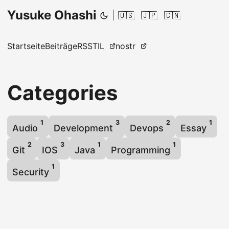
Yusuke Ohashi
|
🇺🇸
🇯🇵
🇨🇳
Startseite
Beiträge
RSS
TIL
nostr
Categories
1
3
2
1
Audio
Development
Devops
Essay
2
3
1
1
Git
IOS
Java
Programming
1
Security